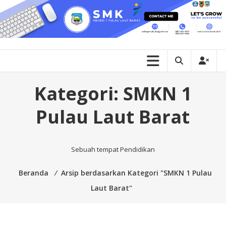
Lompat
ke
SMKN
konten
1
PULAU
LAUT
Kategori:
SMKN 1
BARAT
Pulau Laut Barat
Menjadikan
Peserta
didik
Sebuah tempat Pendidikan
yang
Beriman
Beranda
⁄
Arsip berdasarkan Kategori "SMKN 1 Pulau
dan
Laut Barat"
Bertaqwa
kepada
Tuhan